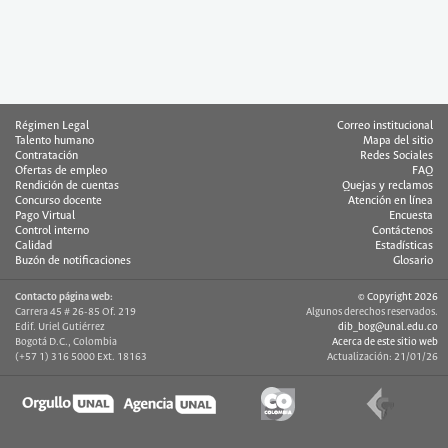
Régimen Legal
Correo institucional
Talento humano
Mapa del sitio
Contratación
Redes Sociales
Ofertas de empleo
FAQ
Rendición de cuentas
Quejas y reclamos
Concurso docente
Atención en línea
Pago Virtual
Encuesta
Control interno
Contáctenos
Calidad
Estadísticas
Buzón de notificaciones
Glosario
Contacto página web:
© Copyright 2026
Carrera 45 # 26-85 Of. 219
Algunos derechos reservados.
Edif. Uriel Gutiérrez
dib_bog@unal.edu.co
Bogotá D.C., Colombia
Acerca de este sitio web
(+57 1) 316 5000 Ext. 18163
Actualización: 21/01/26