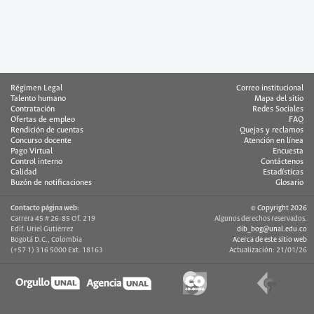
Régimen Legal
Correo institucional
Talento humano
Mapa del sitio
Contratación
Redes Sociales
Ofertas de empleo
FAQ
Rendición de cuentas
Quejas y reclamos
Concurso docente
Atención en línea
Pago Virtual
Encuesta
Control interno
Contáctenos
Calidad
Estadísticas
Buzón de notificaciones
Glosario
Contacto página web:
© Copyright 2026
Carrera 45 # 26-85 Of. 219
Algunos derechos reservados.
Edif. Uriel Gutiérrez
dib_bog@unal.edu.co
Bogotá D.C., Colombia
Acerca de este sitio web
(+57 1) 316 5000 Ext. 18163
Actualización: 21/01/26