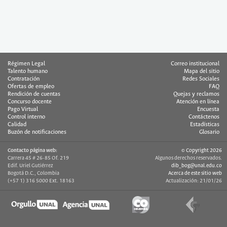
Régimen Legal
Correo institucional
Talento humano
Mapa del sitio
Contratación
Redes Sociales
Ofertas de empleo
FAQ
Rendición de cuentas
Quejas y reclamos
Concurso docente
Atención en línea
Pago Virtual
Encuesta
Control interno
Contáctenos
Calidad
Estadísticas
Buzón de notificaciones
Glosario
Contacto página web:
© Copyright 2026
Carrera 45 # 26-85 Of. 219
Algunos derechos reservados.
Edif. Uriel Gutiérrez
dib_bog@unal.edu.co
Bogotá D.C., Colombia
Acerca de este sitio web
(+57 1) 316 5000 Ext. 18163
Actualización: 21/01/26