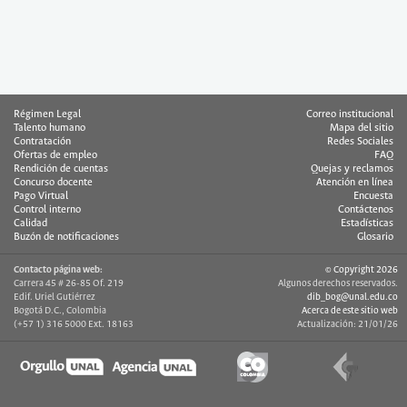
Régimen Legal
Correo institucional
Talento humano
Mapa del sitio
Contratación
Redes Sociales
Ofertas de empleo
FAQ
Rendición de cuentas
Quejas y reclamos
Concurso docente
Atención en línea
Pago Virtual
Encuesta
Control interno
Contáctenos
Calidad
Estadísticas
Buzón de notificaciones
Glosario
Contacto página web:
© Copyright 2026
Carrera 45 # 26-85 Of. 219
Algunos derechos reservados.
Edif. Uriel Gutiérrez
dib_bog@unal.edu.co
Bogotá D.C., Colombia
Acerca de este sitio web
(+57 1) 316 5000 Ext. 18163
Actualización: 21/01/26