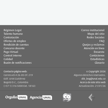
Régimen Legal
Correo institucional
Talento humano
Mapa del sitio
Contratación
Redes Sociales
Ofertas de empleo
FAQ
Rendición de cuentas
Quejas y reclamos
Concurso docente
Atención en línea
Pago Virtual
Encuesta
Control interno
Contáctenos
Calidad
Estadísticas
Buzón de notificaciones
Glosario
Contacto página web:
© Copyright 2026
Carrera 45 # 26-85 Of. 219
Algunos derechos reservados.
Edif. Uriel Gutiérrez
dib_bog@unal.edu.co
Bogotá D.C., Colombia
Acerca de este sitio web
(+57 1) 316 5000 Ext. 18163
Actualización: 21/01/26