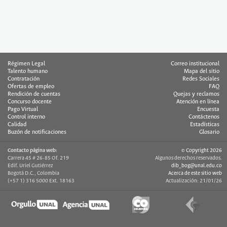
Régimen Legal
Correo institucional
Talento humano
Mapa del sitio
Contratación
Redes Sociales
Ofertas de empleo
FAQ
Rendición de cuentas
Quejas y reclamos
Concurso docente
Atención en línea
Pago Virtual
Encuesta
Control interno
Contáctenos
Calidad
Estadísticas
Buzón de notificaciones
Glosario
Contacto página web:
© Copyright 2026
Carrera 45 # 26-85 Of. 219
Algunos derechos reservados.
Edif. Uriel Gutiérrez
dib_bog@unal.edu.co
Bogotá D.C., Colombia
Acerca de este sitio web
(+57 1) 316 5000 Ext. 18163
Actualización: 21/01/26