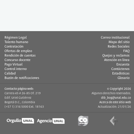
Régimen Legal
Correo institucional
Talento humano
Mapa del sitio
Contratación
Redes Sociales
Ofertas de empleo
FAQ
Rendición de cuentas
Quejas y reclamos
Concurso docente
Atención en línea
Pago Virtual
Encuesta
Control interno
Contáctenos
Calidad
Estadísticas
Buzón de notificaciones
Glosario
Contacto página web:
© Copyright 2026
Carrera 45 # 26-85 Of. 219
Algunos derechos reservados.
Edif. Uriel Gutiérrez
dib_bog@unal.edu.co
Bogotá D.C., Colombia
Acerca de este sitio web
(+57 1) 316 5000 Ext. 18163
Actualización: 21/01/26