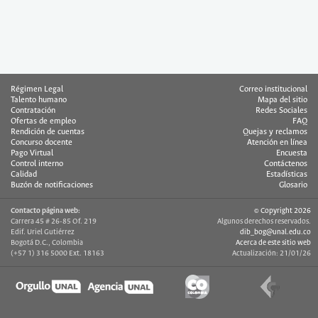
Régimen Legal
Correo institucional
Talento humano
Mapa del sitio
Contratación
Redes Sociales
Ofertas de empleo
FAQ
Rendición de cuentas
Quejas y reclamos
Concurso docente
Atención en línea
Pago Virtual
Encuesta
Control interno
Contáctenos
Calidad
Estadísticas
Buzón de notificaciones
Glosario
Contacto página web:
© Copyright 2026
Carrera 45 # 26-85 Of. 219
Algunos derechos reservados.
Edif. Uriel Gutiérrez
dib_bog@unal.edu.co
Bogotá D.C., Colombia
Acerca de este sitio web
(+57 1) 316 5000 Ext. 18163
Actualización: 21/01/26