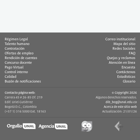
Régimen Legal
Correo institucional
Talento humano
Mapa del sitio
Contratación
Redes Sociales
Ofertas de empleo
FAQ
Rendición de cuentas
Quejas y reclamos
Concurso docente
Atención en línea
Pago Virtual
Encuesta
Control interno
Contáctenos
Calidad
Estadísticas
Buzón de notificaciones
Glosario
Contacto página web:
© Copyright 2026
Carrera 45 # 26-85 Of. 219
Algunos derechos reservados.
Edif. Uriel Gutiérrez
dib_bog@unal.edu.co
Bogotá D.C., Colombia
Acerca de este sitio web
(+57 1) 316 5000 Ext. 18163
Actualización: 21/01/26