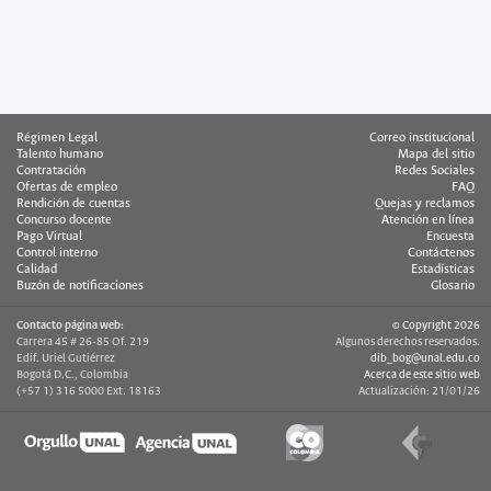
Régimen Legal
Correo institucional
Talento humano
Mapa del sitio
Contratación
Redes Sociales
Ofertas de empleo
FAQ
Rendición de cuentas
Quejas y reclamos
Concurso docente
Atención en línea
Pago Virtual
Encuesta
Control interno
Contáctenos
Calidad
Estadísticas
Buzón de notificaciones
Glosario
Contacto página web:
© Copyright 2026
Carrera 45 # 26-85 Of. 219
Algunos derechos reservados.
Edif. Uriel Gutiérrez
dib_bog@unal.edu.co
Bogotá D.C., Colombia
Acerca de este sitio web
(+57 1) 316 5000 Ext. 18163
Actualización: 21/01/26