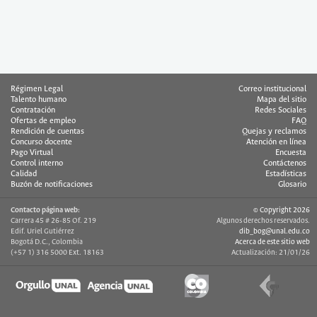
Régimen Legal
Correo institucional
Talento humano
Mapa del sitio
Contratación
Redes Sociales
Ofertas de empleo
FAQ
Rendición de cuentas
Quejas y reclamos
Concurso docente
Atención en línea
Pago Virtual
Encuesta
Control interno
Contáctenos
Calidad
Estadísticas
Buzón de notificaciones
Glosario
Contacto página web:
© Copyright 2026
Carrera 45 # 26-85 Of. 219
Algunos derechos reservados.
Edif. Uriel Gutiérrez
dib_bog@unal.edu.co
Bogotá D.C., Colombia
Acerca de este sitio web
(+57 1) 316 5000 Ext. 18163
Actualización: 21/01/26