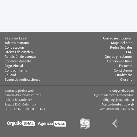
Régimen Legal
Correo institucional
Talento humano
Mapa del sitio
Contratación
Redes Sociales
Ofertas de empleo
FAQ
Rendición de cuentas
Quejas y reclamos
Concurso docente
Atención en línea
Pago Virtual
Encuesta
Control interno
Contáctenos
Calidad
Estadísticas
Buzón de notificaciones
Glosario
Contacto página web:
© Copyright 2026
Carrera 45 # 26-85 Of. 219
Algunos derechos reservados.
Edif. Uriel Gutiérrez
dib_bog@unal.edu.co
Bogotá D.C., Colombia
Acerca de este sitio web
(+57 1) 316 5000 Ext. 18163
Actualización: 21/01/26