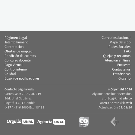
Régimen Legal
Correo institucional
Talento humano
Mapa del sitio
Contratación
Redes Sociales
Ofertas de empleo
FAQ
Rendición de cuentas
Quejas y reclamos
Concurso docente
Atención en línea
Pago Virtual
Encuesta
Control interno
Contáctenos
Calidad
Estadísticas
Buzón de notificaciones
Glosario
Contacto página web:
© Copyright 2026
Carrera 45 # 26-85 Of. 219
Algunos derechos reservados.
Edif. Uriel Gutiérrez
dib_bog@unal.edu.co
Bogotá D.C., Colombia
Acerca de este sitio web
(+57 1) 316 5000 Ext. 18163
Actualización: 21/01/26