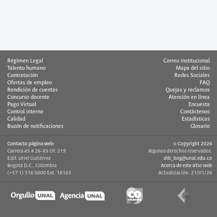
Régimen Legal
Correo institucional
Talento humano
Mapa del sitio
Contratación
Redes Sociales
Ofertas de empleo
FAQ
Rendición de cuentas
Quejas y reclamos
Concurso docente
Atención en línea
Pago Virtual
Encuesta
Control interno
Contáctenos
Calidad
Estadísticas
Buzón de notificaciones
Glosario
Contacto página web:
© Copyright 2026
Carrera 45 # 26-85 Of. 219
Algunos derechos reservados.
Edif. Uriel Gutiérrez
dib_bog@unal.edu.co
Bogotá D.C., Colombia
Acerca de este sitio web
(+57 1) 316 5000 Ext. 18163
Actualización: 21/01/26