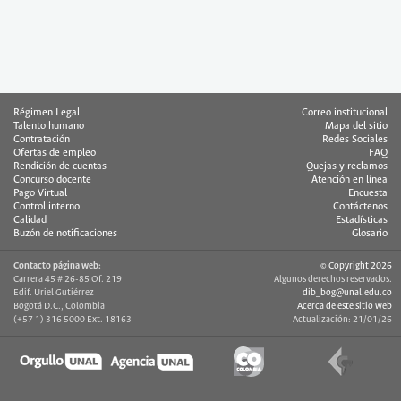
Régimen Legal
Correo institucional
Talento humano
Mapa del sitio
Contratación
Redes Sociales
Ofertas de empleo
FAQ
Rendición de cuentas
Quejas y reclamos
Concurso docente
Atención en línea
Pago Virtual
Encuesta
Control interno
Contáctenos
Calidad
Estadísticas
Buzón de notificaciones
Glosario
Contacto página web:
© Copyright 2026
Carrera 45 # 26-85 Of. 219
Algunos derechos reservados.
Edif. Uriel Gutiérrez
dib_bog@unal.edu.co
Bogotá D.C., Colombia
Acerca de este sitio web
(+57 1) 316 5000 Ext. 18163
Actualización: 21/01/26