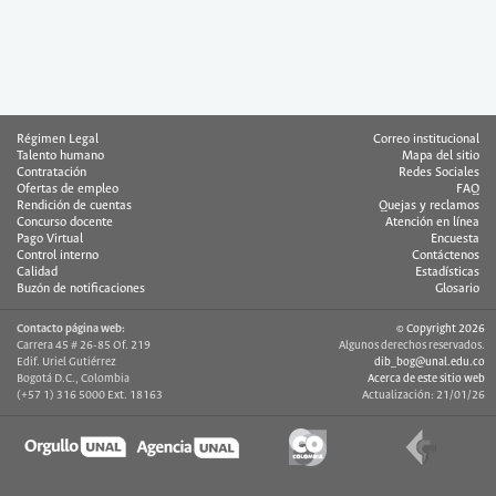
Régimen Legal
Correo institucional
Talento humano
Mapa del sitio
Contratación
Redes Sociales
Ofertas de empleo
FAQ
Rendición de cuentas
Quejas y reclamos
Concurso docente
Atención en línea
Pago Virtual
Encuesta
Control interno
Contáctenos
Calidad
Estadísticas
Buzón de notificaciones
Glosario
Contacto página web:
© Copyright 2026
Carrera 45 # 26-85 Of. 219
Algunos derechos reservados.
Edif. Uriel Gutiérrez
dib_bog@unal.edu.co
Bogotá D.C., Colombia
Acerca de este sitio web
(+57 1) 316 5000 Ext. 18163
Actualización: 21/01/26