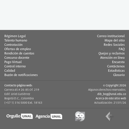
Régimen Legal
Correo institucional
Talento humano
Mapa del sitio
Contratación
Redes Sociales
Ofertas de empleo
FAQ
Rendición de cuentas
Quejas y reclamos
Concurso docente
Atención en línea
Pago Virtual
Encuesta
Control interno
Contáctenos
Calidad
Estadísticas
Buzón de notificaciones
Glosario
Contacto página web:
© Copyright 2026
Carrera 45 # 26-85 Of. 219
Algunos derechos reservados.
Edif. Uriel Gutiérrez
dib_bog@unal.edu.co
Bogotá D.C., Colombia
Acerca de este sitio web
(+57 1) 316 5000 Ext. 18163
Actualización: 21/01/26