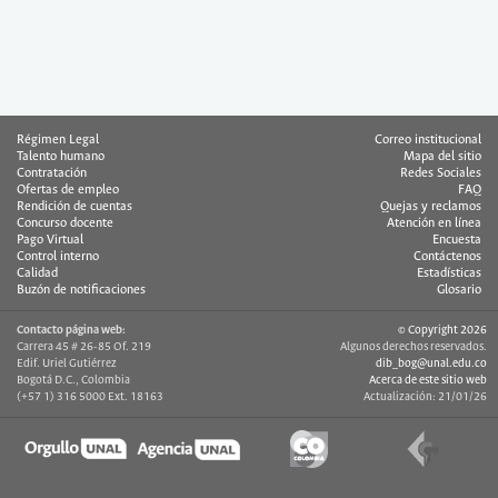
Régimen Legal
Correo institucional
Talento humano
Mapa del sitio
Contratación
Redes Sociales
Ofertas de empleo
FAQ
Rendición de cuentas
Quejas y reclamos
Concurso docente
Atención en línea
Pago Virtual
Encuesta
Control interno
Contáctenos
Calidad
Estadísticas
Buzón de notificaciones
Glosario
Contacto página web:
© Copyright 2026
Carrera 45 # 26-85 Of. 219
Algunos derechos reservados.
Edif. Uriel Gutiérrez
dib_bog@unal.edu.co
Bogotá D.C., Colombia
Acerca de este sitio web
(+57 1) 316 5000 Ext. 18163
Actualización: 21/01/26