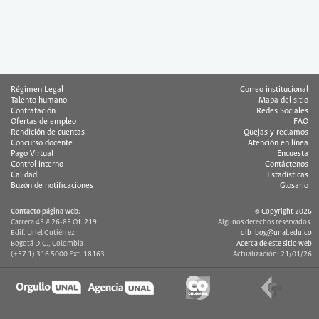
Régimen Legal
Correo institucional
Talento humano
Mapa del sitio
Contratación
Redes Sociales
Ofertas de empleo
FAQ
Rendición de cuentas
Quejas y reclamos
Concurso docente
Atención en línea
Pago Virtual
Encuesta
Control interno
Contáctenos
Calidad
Estadísticas
Buzón de notificaciones
Glosario
Contacto página web:
© Copyright 2026
Carrera 45 # 26-85 Of. 219
Algunos derechos reservados.
Edif. Uriel Gutiérrez
dib_bog@unal.edu.co
Bogotá D.C., Colombia
Acerca de este sitio web
(+57 1) 316 5000 Ext. 18163
Actualización: 21/01/26