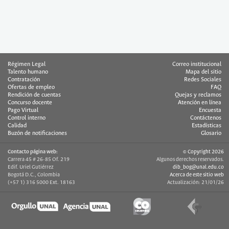
Régimen Legal
Correo institucional
Talento humano
Mapa del sitio
Contratación
Redes Sociales
Ofertas de empleo
FAQ
Rendición de cuentas
Quejas y reclamos
Concurso docente
Atención en línea
Pago Virtual
Encuesta
Control interno
Contáctenos
Calidad
Estadísticas
Buzón de notificaciones
Glosario
Contacto página web:
© Copyright 2026
Carrera 45 # 26-85 Of. 219
Algunos derechos reservados.
Edif. Uriel Gutiérrez
dib_bog@unal.edu.co
Bogotá D.C., Colombia
Acerca de este sitio web
(+57 1) 316 5000 Ext. 18163
Actualización: 21/01/26