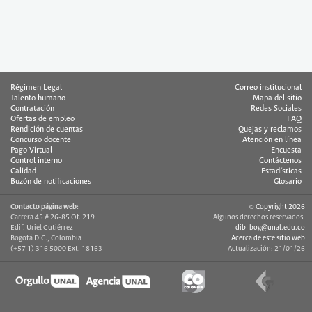
Régimen Legal
Correo institucional
Talento humano
Mapa del sitio
Contratación
Redes Sociales
Ofertas de empleo
FAQ
Rendición de cuentas
Quejas y reclamos
Concurso docente
Atención en línea
Pago Virtual
Encuesta
Control interno
Contáctenos
Calidad
Estadísticas
Buzón de notificaciones
Glosario
Contacto página web:
© Copyright 2026
Carrera 45 # 26-85 Of. 219
Algunos derechos reservados.
Edif. Uriel Gutiérrez
dib_bog@unal.edu.co
Bogotá D.C., Colombia
Acerca de este sitio web
(+57 1) 316 5000 Ext. 18163
Actualización: 21/01/26