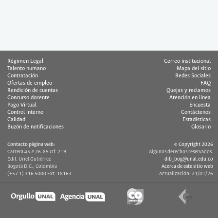
Régimen Legal
Correo institucional
Talento humano
Mapa del sitio
Contratación
Redes Sociales
Ofertas de empleo
FAQ
Rendición de cuentas
Quejas y reclamos
Concurso docente
Atención en línea
Pago Virtual
Encuesta
Control interno
Contáctenos
Calidad
Estadísticas
Buzón de notificaciones
Glosario
Contacto página web:
© Copyright 2026
Carrera 45 # 26-85 Of. 219
Algunos derechos reservados.
Edif. Uriel Gutiérrez
dib_bog@unal.edu.co
Bogotá D.C., Colombia
Acerca de este sitio web
(+57 1) 316 5000 Ext. 18163
Actualización: 21/01/26