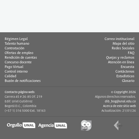
Régimen Legal
Correo institucional
Talento humano
Mapa del sitio
Contratación
Redes Sociales
Ofertas de empleo
FAQ
Rendición de cuentas
Quejas y reclamos
Concurso docente
Atención en línea
Pago Virtual
Encuesta
Control interno
Contáctenos
Calidad
Estadísticas
Buzón de notificaciones
Glosario
Contacto página web:
© Copyright 2026
Carrera 45 # 26-85 Of. 219
Algunos derechos reservados.
Edif. Uriel Gutiérrez
dib_bog@unal.edu.co
Bogotá D.C., Colombia
Acerca de este sitio web
(+57 1) 316 5000 Ext. 18163
Actualización: 21/01/26