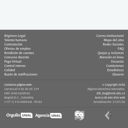
Régimen Legal
Correo institucional
Talento humano
Mapa del sitio
Contratación
Redes Sociales
Ofertas de empleo
FAQ
Rendición de cuentas
Quejas y reclamos
Concurso docente
Atención en línea
Pago Virtual
Encuesta
Control interno
Contáctenos
Calidad
Estadísticas
Buzón de notificaciones
Glosario
Contacto página web:
© Copyright 2026
Carrera 45 # 26-85 Of. 219
Algunos derechos reservados.
Edif. Uriel Gutiérrez
dib_bog@unal.edu.co
Bogotá D.C., Colombia
Acerca de este sitio web
(+57 1) 316 5000 Ext. 18163
Actualización: 21/01/26