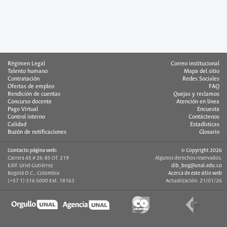
Régimen Legal
Correo institucional
Talento humano
Mapa del sitio
Contratación
Redes Sociales
Ofertas de empleo
FAQ
Rendición de cuentas
Quejas y reclamos
Concurso docente
Atención en línea
Pago Virtual
Encuesta
Control interno
Contáctenos
Calidad
Estadísticas
Buzón de notificaciones
Glosario
Contacto página web:
© Copyright 2026
Carrera 45 # 26-85 Of. 219
Algunos derechos reservados.
Edif. Uriel Gutiérrez
dib_bog@unal.edu.co
Bogotá D.C., Colombia
Acerca de este sitio web
(+57 1) 316 5000 Ext. 18163
Actualización: 21/01/26