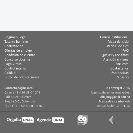
Régimen Legal
Correo institucional
Talento humano
Mapa del sitio
Contratación
Redes Sociales
Ofertas de empleo
FAQ
Rendición de cuentas
Quejas y reclamos
Concurso docente
Atención en línea
Pago Virtual
Encuesta
Control interno
Contáctenos
Calidad
Estadísticas
Buzón de notificaciones
Glosario
Contacto página web:
© Copyright 2026
Carrera 45 # 26-85 Of. 219
Algunos derechos reservados.
Edif. Uriel Gutiérrez
dib_bog@unal.edu.co
Bogotá D.C., Colombia
Acerca de este sitio web
(+57 1) 316 5000 Ext. 18163
Actualización: 21/01/26