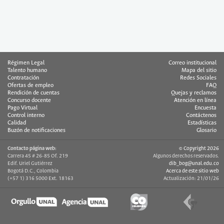
Régimen Legal
Correo institucional
Talento humano
Mapa del sitio
Contratación
Redes Sociales
Ofertas de empleo
FAQ
Rendición de cuentas
Quejas y reclamos
Concurso docente
Atención en línea
Pago Virtual
Encuesta
Control interno
Contáctenos
Calidad
Estadísticas
Buzón de notificaciones
Glosario
Contacto página web:
© Copyright 2026
Carrera 45 # 26-85 Of. 219
Algunos derechos reservados.
Edif. Uriel Gutiérrez
dib_bog@unal.edu.co
Bogotá D.C., Colombia
Acerca de este sitio web
(+57 1) 316 5000 Ext. 18163
Actualización: 21/01/26