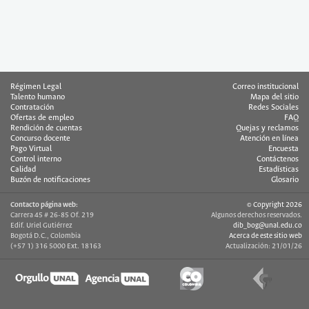
Régimen Legal
Correo institucional
Talento humano
Mapa del sitio
Contratación
Redes Sociales
Ofertas de empleo
FAQ
Rendición de cuentas
Quejas y reclamos
Concurso docente
Atención en línea
Pago Virtual
Encuesta
Control interno
Contáctenos
Calidad
Estadísticas
Buzón de notificaciones
Glosario
Contacto página web:
© Copyright 2026
Carrera 45 # 26-85 Of. 219
Algunos derechos reservados.
Edif. Uriel Gutiérrez
dib_bog@unal.edu.co
Bogotá D.C., Colombia
Acerca de este sitio web
(+57 1) 316 5000 Ext. 18163
Actualización: 21/01/26