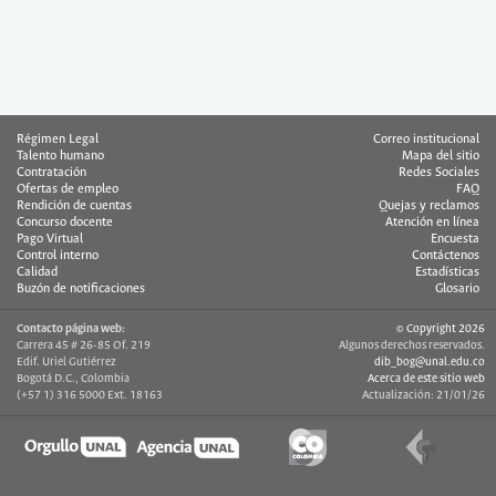
Régimen Legal
Correo institucional
Talento humano
Mapa del sitio
Contratación
Redes Sociales
Ofertas de empleo
FAQ
Rendición de cuentas
Quejas y reclamos
Concurso docente
Atención en línea
Pago Virtual
Encuesta
Control interno
Contáctenos
Calidad
Estadísticas
Buzón de notificaciones
Glosario
Contacto página web:
© Copyright 2026
Carrera 45 # 26-85 Of. 219
Algunos derechos reservados.
Edif. Uriel Gutiérrez
dib_bog@unal.edu.co
Bogotá D.C., Colombia
Acerca de este sitio web
(+57 1) 316 5000 Ext. 18163
Actualización: 21/01/26