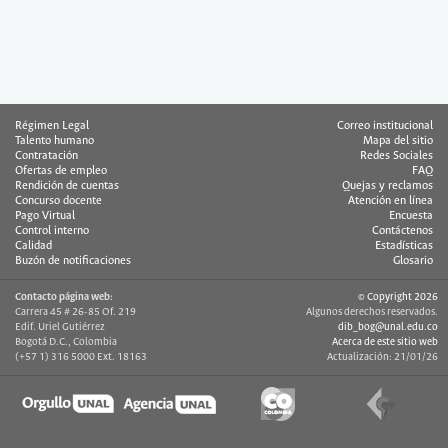
Régimen Legal
Correo institucional
Talento humano
Mapa del sitio
Contratación
Redes Sociales
Ofertas de empleo
FAQ
Rendición de cuentas
Quejas y reclamos
Concurso docente
Atención en línea
Pago Virtual
Encuesta
Control interno
Contáctenos
Calidad
Estadísticas
Buzón de notificaciones
Glosario
Contacto página web:
© Copyright 2026
Carrera 45 # 26-85 Of. 219
Algunos derechos reservados.
Edif. Uriel Gutiérrez
dib_bog@unal.edu.co
Bogotá D.C., Colombia
Acerca de este sitio web
(+57 1) 316 5000 Ext. 18163
Actualización: 21/01/26