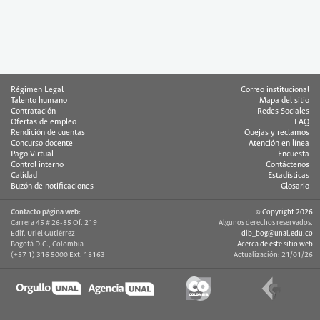
Régimen Legal
Correo institucional
Talento humano
Mapa del sitio
Contratación
Redes Sociales
Ofertas de empleo
FAQ
Rendición de cuentas
Quejas y reclamos
Concurso docente
Atención en línea
Pago Virtual
Encuesta
Control interno
Contáctenos
Calidad
Estadísticas
Buzón de notificaciones
Glosario
Contacto página web:
© Copyright 2026
Carrera 45 # 26-85 Of. 219
Algunos derechos reservados.
Edif. Uriel Gutiérrez
dib_bog@unal.edu.co
Bogotá D.C., Colombia
Acerca de este sitio web
(+57 1) 316 5000 Ext. 18163
Actualización: 21/01/26