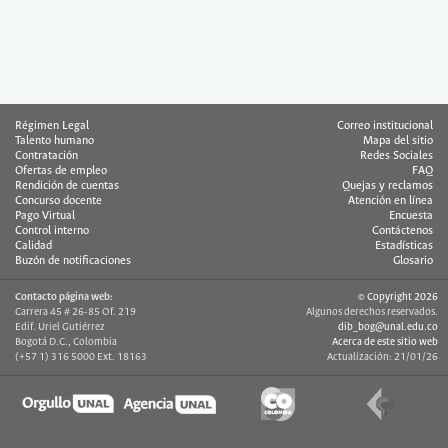
Régimen Legal
Correo institucional
Talento humano
Mapa del sitio
Contratación
Redes Sociales
Ofertas de empleo
FAQ
Rendición de cuentas
Quejas y reclamos
Concurso docente
Atención en línea
Pago Virtual
Encuesta
Control interno
Contáctenos
Calidad
Estadísticas
Buzón de notificaciones
Glosario
Contacto página web:
© Copyright 2026
Carrera 45 # 26-85 Of. 219
Algunos derechos reservados.
Edif. Uriel Gutiérrez
dib_bog@unal.edu.co
Bogotá D.C., Colombia
Acerca de este sitio web
(+57 1) 316 5000 Ext. 18163
Actualización: 21/01/26