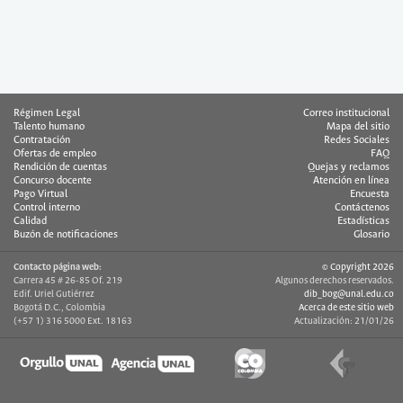
Régimen Legal
Correo institucional
Talento humano
Mapa del sitio
Contratación
Redes Sociales
Ofertas de empleo
FAQ
Rendición de cuentas
Quejas y reclamos
Concurso docente
Atención en línea
Pago Virtual
Encuesta
Control interno
Contáctenos
Calidad
Estadísticas
Buzón de notificaciones
Glosario
Contacto página web:
© Copyright 2026
Carrera 45 # 26-85 Of. 219
Algunos derechos reservados.
Edif. Uriel Gutiérrez
dib_bog@unal.edu.co
Bogotá D.C., Colombia
Acerca de este sitio web
(+57 1) 316 5000 Ext. 18163
Actualización: 21/01/26