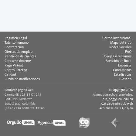
Régimen Legal
Correo institucional
Talento humano
Mapa del sitio
Contratación
Redes Sociales
Ofertas de empleo
FAQ
Rendición de cuentas
Quejas y reclamos
Concurso docente
Atención en línea
Pago Virtual
Encuesta
Control interno
Contáctenos
Calidad
Estadísticas
Buzón de notificaciones
Glosario
Contacto página web:
© Copyright 2026
Carrera 45 # 26-85 Of. 219
Algunos derechos reservados.
Edif. Uriel Gutiérrez
dib_bog@unal.edu.co
Bogotá D.C., Colombia
Acerca de este sitio web
(+57 1) 316 5000 Ext. 18163
Actualización: 21/01/26