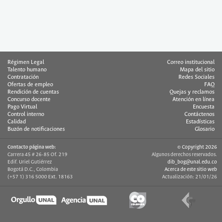
Régimen Legal
Correo institucional
Talento humano
Mapa del sitio
Contratación
Redes Sociales
Ofertas de empleo
FAQ
Rendición de cuentas
Quejas y reclamos
Concurso docente
Atención en línea
Pago Virtual
Encuesta
Control interno
Contáctenos
Calidad
Estadísticas
Buzón de notificaciones
Glosario
Contacto página web:
© Copyright 2026
Carrera 45 # 26-85 Of. 219
Algunos derechos reservados.
Edif. Uriel Gutiérrez
dib_bog@unal.edu.co
Bogotá D.C., Colombia
Acerca de este sitio web
(+57 1) 316 5000 Ext. 18163
Actualización: 21/01/26