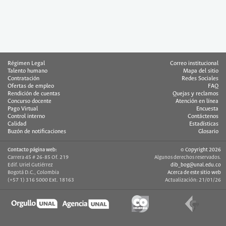
Régimen Legal
Correo institucional
Talento humano
Mapa del sitio
Contratación
Redes Sociales
Ofertas de empleo
FAQ
Rendición de cuentas
Quejas y reclamos
Concurso docente
Atención en línea
Pago Virtual
Encuesta
Control interno
Contáctenos
Calidad
Estadísticas
Buzón de notificaciones
Glosario
Contacto página web:
© Copyright 2026
Carrera 45 # 26-85 Of. 219
Algunos derechos reservados.
Edif. Uriel Gutiérrez
dib_bog@unal.edu.co
Bogotá D.C., Colombia
Acerca de este sitio web
(+57 1) 316 5000 Ext. 18163
Actualización: 21/01/26