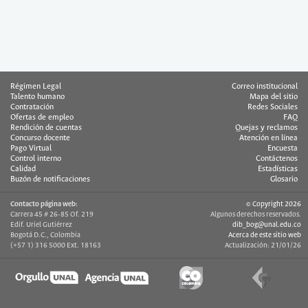
Régimen Legal
Correo institucional
Talento humano
Mapa del sitio
Contratación
Redes Sociales
Ofertas de empleo
FAQ
Rendición de cuentas
Quejas y reclamos
Concurso docente
Atención en línea
Pago Virtual
Encuesta
Control interno
Contáctenos
Calidad
Estadísticas
Buzón de notificaciones
Glosario
Contacto página web:
© Copyright 2026
Carrera 45 # 26-85 Of. 219
Algunos derechos reservados.
Edif. Uriel Gutiérrez
dib_bog@unal.edu.co
Bogotá D.C., Colombia
Acerca de este sitio web
(+57 1) 316 5000 Ext. 18163
Actualización: 21/01/26