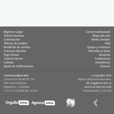
Régimen Legal
Correo institucional
Talento humano
Mapa del sitio
Contratación
Redes Sociales
Ofertas de empleo
FAQ
Rendición de cuentas
Quejas y reclamos
Concurso docente
Atención en línea
Pago Virtual
Encuesta
Control interno
Contáctenos
Calidad
Estadísticas
Buzón de notificaciones
Glosario
Contacto página web:
© Copyright 2026
Carrera 45 # 26-85 Of. 219
Algunos derechos reservados.
Edif. Uriel Gutiérrez
dib_bog@unal.edu.co
Bogotá D.C., Colombia
Acerca de este sitio web
(+57 1) 316 5000 Ext. 18163
Actualización: 21/01/26