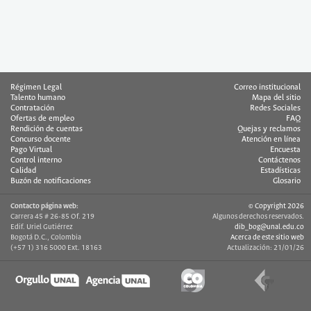
Régimen Legal
Correo institucional
Talento humano
Mapa del sitio
Contratación
Redes Sociales
Ofertas de empleo
FAQ
Rendición de cuentas
Quejas y reclamos
Concurso docente
Atención en línea
Pago Virtual
Encuesta
Control interno
Contáctenos
Calidad
Estadísticas
Buzón de notificaciones
Glosario
Contacto página web:
© Copyright 2026
Carrera 45 # 26-85 Of. 219
Algunos derechos reservados.
Edif. Uriel Gutiérrez
dib_bog@unal.edu.co
Bogotá D.C., Colombia
Acerca de este sitio web
(+57 1) 316 5000 Ext. 18163
Actualización: 21/01/26