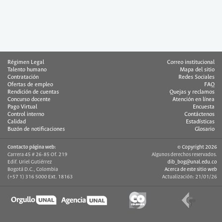
Régimen Legal
Correo institucional
Talento humano
Mapa del sitio
Contratación
Redes Sociales
Ofertas de empleo
FAQ
Rendición de cuentas
Quejas y reclamos
Concurso docente
Atención en línea
Pago Virtual
Encuesta
Control interno
Contáctenos
Calidad
Estadísticas
Buzón de notificaciones
Glosario
Contacto página web:
© Copyright 2026
Carrera 45 # 26-85 Of. 219
Algunos derechos reservados.
Edif. Uriel Gutiérrez
dib_bog@unal.edu.co
Bogotá D.C., Colombia
Acerca de este sitio web
(+57 1) 316 5000 Ext. 18163
Actualización: 21/01/26