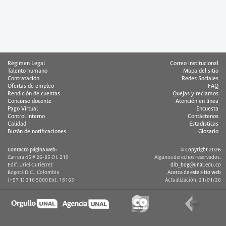
Régimen Legal
Correo institucional
Talento humano
Mapa del sitio
Contratación
Redes Sociales
Ofertas de empleo
FAQ
Rendición de cuentas
Quejas y reclamos
Concurso docente
Atención en línea
Pago Virtual
Encuesta
Control interno
Contáctenos
Calidad
Estadísticas
Buzón de notificaciones
Glosario
Contacto página web:
© Copyright 2026
Carrera 45 # 26-85 Of. 219
Algunos derechos reservados.
Edif. Uriel Gutiérrez
dib_bog@unal.edu.co
Bogotá D.C., Colombia
Acerca de este sitio web
(+57 1) 316 5000 Ext. 18163
Actualización: 21/01/26