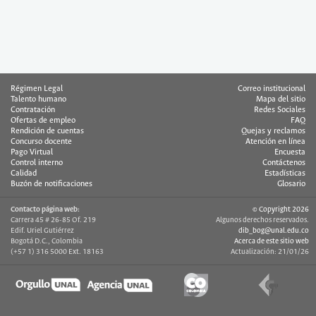
Régimen Legal
Correo institucional
Talento humano
Mapa del sitio
Contratación
Redes Sociales
Ofertas de empleo
FAQ
Rendición de cuentas
Quejas y reclamos
Concurso docente
Atención en línea
Pago Virtual
Encuesta
Control interno
Contáctenos
Calidad
Estadísticas
Buzón de notificaciones
Glosario
Contacto página web:
© Copyright 2026
Carrera 45 # 26-85 Of. 219
Algunos derechos reservados.
Edif. Uriel Gutiérrez
dib_bog@unal.edu.co
Bogotá D.C., Colombia
Acerca de este sitio web
(+57 1) 316 5000 Ext. 18163
Actualización: 21/01/26