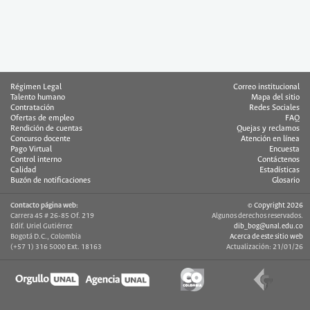
Régimen Legal
Correo institucional
Talento humano
Mapa del sitio
Contratación
Redes Sociales
Ofertas de empleo
FAQ
Rendición de cuentas
Quejas y reclamos
Concurso docente
Atención en línea
Pago Virtual
Encuesta
Control interno
Contáctenos
Calidad
Estadísticas
Buzón de notificaciones
Glosario
Contacto página web:
© Copyright 2026
Carrera 45 # 26-85 Of. 219
Algunos derechos reservados.
Edif. Uriel Gutiérrez
dib_bog@unal.edu.co
Bogotá D.C., Colombia
Acerca de este sitio web
(+57 1) 316 5000 Ext. 18163
Actualización: 21/01/26