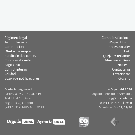
Régimen Legal
Correo institucional
Talento humano
Mapa del sitio
Contratación
Redes Sociales
Ofertas de empleo
FAQ
Rendición de cuentas
Quejas y reclamos
Concurso docente
Atención en línea
Pago Virtual
Encuesta
Control interno
Contáctenos
Calidad
Estadísticas
Buzón de notificaciones
Glosario
Contacto página web:
© Copyright 2026
Carrera 45 # 26-85 Of. 219
Algunos derechos reservados.
Edif. Uriel Gutiérrez
dib_bog@unal.edu.co
Bogotá D.C., Colombia
Acerca de este sitio web
(+57 1) 316 5000 Ext. 18163
Actualización: 21/01/26