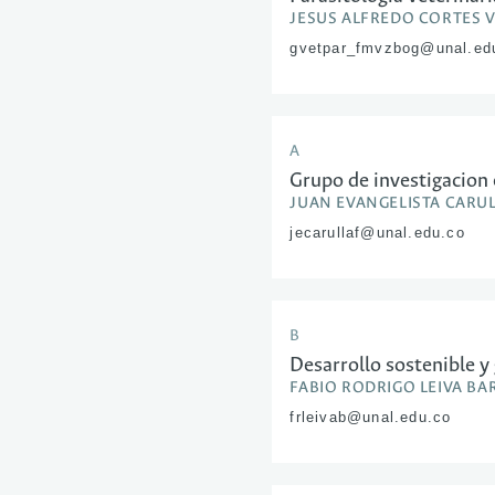
JESUS ALFREDO CORTES 
gvetpar_fmvzbog@unal.ed
A
Grupo de investigacion 
JUAN EVANGELISTA CARU
jecarullaf@unal.edu.co
B
Desarrollo sostenible y
FABIO RODRIGO LEIVA B
frleivab@unal.edu.co