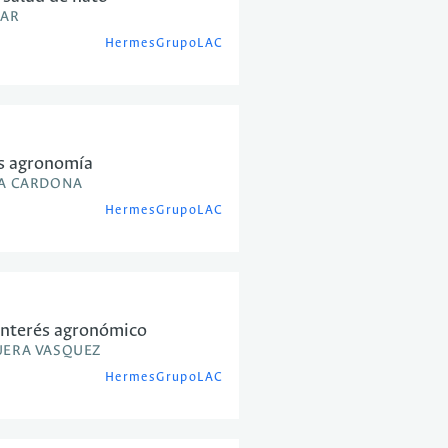
BAR
Hermes
GrupoLAC
os agronomía
NA CARDONA
Hermes
GrupoLAC
 interés agronómico
UERA VASQUEZ
Hermes
GrupoLAC