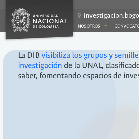
investigacion.bogo
NOSOTROS
CONVOCATO
La DIB
visibiliza los grupos y semill
investigación
de la UNAL, clasificado
saber, fomentando espacios de inve