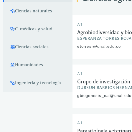
Ciencias naturales
A1
C. médicas y salud
Agrobiodiversidad y b
ESPERANZA TORRES ROJA
etorresr@unal.edu.co
Ciencias sociales
Humanidades
A1
Grupo de investigación
Ingeniería y tecnología
DURSUN BARRIOS HERNA
gbiogenesis_nal@unal.edu
A1
Parasitología veterinari