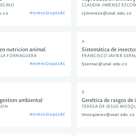
VECINO
CLAUDIA JIMÉNEZ ESCO
u.co
Hermes
GrupoLAC
cjimeneze@unal.edu.co
A
en nutricion animal
Sistemática de insect
LLA FORNAGUERA
FRANCISCO JAVIER SER
Hermes
GrupoLAC
fjsernac@unal.edu.co
B
 gestion ambiental
Genética de rasgos de
ARON
TERESA DE JESUS MOSQ
Hermes
GrupoLAC
tmosquerav@unal.edu.co