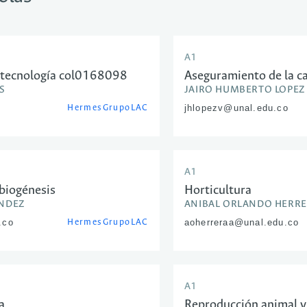
A1
iotecnología col0168098
Aseguramiento de la ca
S
JAIRO HUMBERTO LOPEZ
desarrollo de nuevos 
Hermes
GrupoLAC
jhlopezv@unal.edu.co
A1
 biogénesis
Horticultura
NDEZ
ANIBAL ORLANDO HERRE
.co
Hermes
GrupoLAC
aoherreraa@unal.edu.co
A1
a
Reproducción animal y