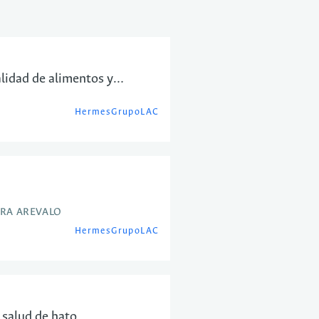
lidad de alimentos y
productos
Hermes
GrupoLAC
RA AREVALO
Hermes
GrupoLAC
 salud de hato