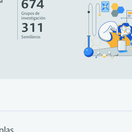
674
a
Grupos de
investigación
311
Semilleros
olas