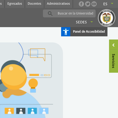
es
Egresados
Docentes
Administrativos
ES
SEDES
Panel de Accesibilidad