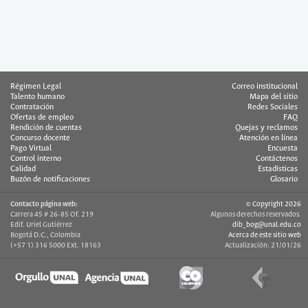
Régimen Legal
Correo institucional
Talento humano
Mapa del sitio
Contratación
Redes Sociales
Ofertas de empleo
FAQ
Rendición de cuentas
Quejas y reclamos
Concurso docente
Atención en línea
Pago Virtual
Encuesta
Control interno
Contáctenos
Calidad
Estadísticas
Buzón de notificaciones
Glosario
Contacto página web:
© Copyright 2026
Carrera 45 # 26-85 Of. 219
Algunos derechos reservados.
Edif. Uriel Gutiérrez
dib_bog@unal.edu.co
Bogotá D.C., Colombia
Acerca de este sitio web
(+57 1) 316 5000 Ext. 18163
Actualización: 21/01/26