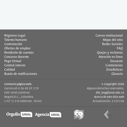
Régimen Legal
Correo institucional
Talento humano
Mapa del sitio
Contratación
Redes Sociales
Ofertas de empleo
FAQ
Rendición de cuentas
Quejas y reclamos
Concurso docente
Atención en línea
Pago Virtual
Encuesta
Control interno
Contáctenos
Calidad
Estadísticas
Buzón de notificaciones
Glosario
Contacto página web:
© Copyright 2026
Carrera 45 # 26-85 Of. 219
Algunos derechos reservados.
Edif. Uriel Gutiérrez
dib_bog@unal.edu.co
Bogotá D.C., Colombia
Acerca de este sitio web
(+57 1) 316 5000 Ext. 18163
Actualización: 21/01/26