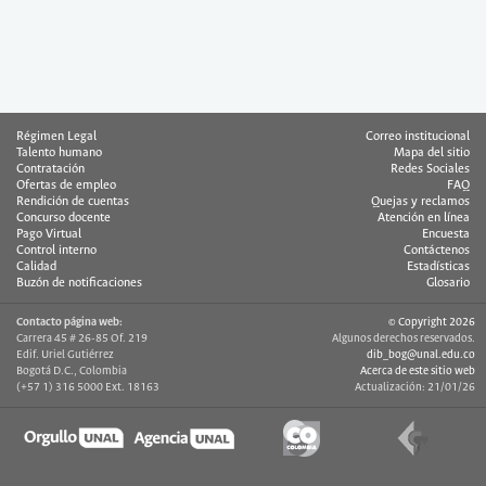
Régimen Legal
Correo institucional
Talento humano
Mapa del sitio
Contratación
Redes Sociales
Ofertas de empleo
FAQ
Rendición de cuentas
Quejas y reclamos
Concurso docente
Atención en línea
Pago Virtual
Encuesta
Control interno
Contáctenos
Calidad
Estadísticas
Buzón de notificaciones
Glosario
Contacto página web:
© Copyright 2026
Carrera 45 # 26-85 Of. 219
Algunos derechos reservados.
Edif. Uriel Gutiérrez
dib_bog@unal.edu.co
Bogotá D.C., Colombia
Acerca de este sitio web
(+57 1) 316 5000 Ext. 18163
Actualización: 21/01/26