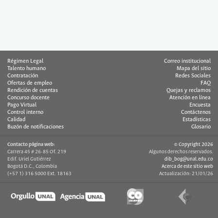
Régimen Legal
Correo institucional
Talento humano
Mapa del sitio
Contratación
Redes Sociales
Ofertas de empleo
FAQ
Rendición de cuentas
Quejas y reclamos
Concurso docente
Atención en línea
Pago Virtual
Encuesta
Control interno
Contáctenos
Calidad
Estadísticas
Buzón de notificaciones
Glosario
Contacto página web:
© Copyright 2026
Carrera 45 # 26-85 Of. 219
Algunos derechos reservados.
Edif. Uriel Gutiérrez
dib_bog@unal.edu.co
Bogotá D.C., Colombia
Acerca de este sitio web
(+57 1) 316 5000 Ext. 18163
Actualización: 21/01/26