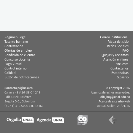
Régimen Legal
Correo institucional
Talento humano
Mapa del sitio
Contratación
Redes Sociales
Ofertas de empleo
FAQ
Rendición de cuentas
Quejas y reclamos
Concurso docente
Atención en línea
Pago Virtual
Encuesta
Control interno
Contáctenos
Calidad
Estadísticas
Buzón de notificaciones
Glosario
Contacto página web:
© Copyright 2026
Carrera 45 # 26-85 Of. 219
Algunos derechos reservados.
Edif. Uriel Gutiérrez
dib_bog@unal.edu.co
Bogotá D.C., Colombia
Acerca de este sitio web
(+57 1) 316 5000 Ext. 18163
Actualización: 21/01/26